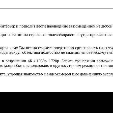
интерьер и позволит вести наблюдение за помещением из любой
 при нажатии на стрелочки «влево/вправо» внутри приложения.
одаря чему Вы всегда сможете оперативно среагировать на ситу
иоды вокруг объектива полностью не видимы человеческому глаз
 в разрешении 4К / 1080p / 720p. Запись трансляции возможн
тво может быть использовано в круглосуточном режиме от посто
екте, упрощая знакомство с видеокамерой и её дальнейшую эксп