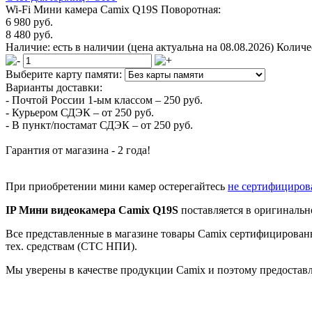
Wi-Fi Мини камера Camix Q19S Поворотная:
6 980 руб.
8 480 руб.
Наличие:
есть в наличии
(цена актуальна на 08.08.2026)
Количе
Выберите карту памяти:
Варианты доставки:
- Почтой России 1-ым классом –
250 руб.
- Курьером СДЭК –
от 250 руб.
- В пункт/постамат СДЭК –
от 250 руб.
Гарантия от магазина -
2 года!
При приобретении мини камер остерегайтесь
не сертифициров
IP Мини видеокамера Camix Q19S
поставляется в оригинальн
Все представленные в магазине товары Camix сертифицированы
тех. средствам (СТС НПИ).
Мы уверены в качестве продукции Camix и поэтому предостав