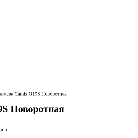
камера Camix Q19S Поворотная
9S Поворотная
цию