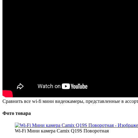
Сравнить все wi-fi мини видеокамеры, представленные в ассо
Фото товара
Wi-Fi Мини камера Camix Q19S Поворотная