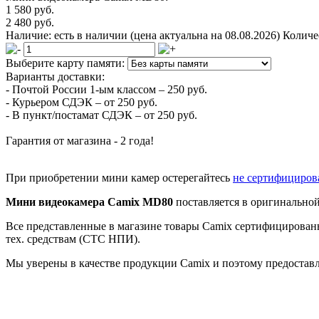
1 580 руб.
2 480 руб.
Наличие:
есть в наличии
(цена актуальна на 08.08.2026)
Количе
Выберите карту памяти:
Варианты доставки:
- Почтой России 1-ым классом –
250 руб.
- Курьером СДЭК –
от 250 руб.
- В пункт/постамат СДЭК –
от 250 руб.
Гарантия от магазина -
2 года!
При приобретении мини камер остерегайтесь
не сертифициров
Мини видеокамера Camix MD80
поставляется в оригинальной
Все представленные в магазине товары Camix сертифицированы
тех. средствам (СТС НПИ).
Мы уверены в качестве продукции Camix и поэтому предостав