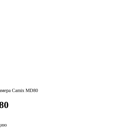
амера Camix MD80
80
цию