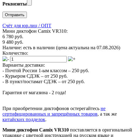
Реквизиты
Счёт для юр.лиц / ОПТ
Мини диктофон Camix VR310:
6 780 руб.
9 480 руб.
Наличие:
есть в наличии
(цена актуальна на 07.08.2026)
Количество:
Варианты доставки:
- Почтой России 1-ым классом –
250 руб.
- Курьером СДЭК –
от 250 руб.
- В пункт/постамат СДЭК –
от 250 руб.
Гарантия от магазина -
2 года!
При приобретении диктофонов остерегайтесь
не
сертифицированных и запрещённых товаров
, а так же
китайских подделок
.
Мини диктофон Camix VR310
поставляется в оригинальной
упаковке с цветной инструкцией на русском языке и