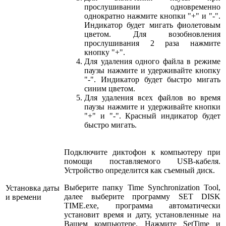
прослушивании одновременно
однократно нажмите кнопки "+" и "-".
Индикатор будет мигать фиолетовым
цветом.
Для возобновления
прослушивания 2 раза нажмите
кнопку "+".
Для удаления одного файла в режиме
паузы нажмите и удерживайте кнопку
"-". Индикатор будет быстро мигать
синим цветом.
Для удаления всех файлов во время
паузы нажмите и удерживайте кнопки
"+" и "-". Красный индикатор будет
быстро мигать.
Подключите диктофон к компьютеру при
помощи поставляемого USB-кабеля.
Устройство определится как съемный диск.
Выберите папку Time Synchronization Tool,
Установка даты
далее выберите программу SET DISK
и времени
TIME.exe, программа автоматически
установит время и дату, установленные на
Вашем компьютере. Нажмите SetTime и