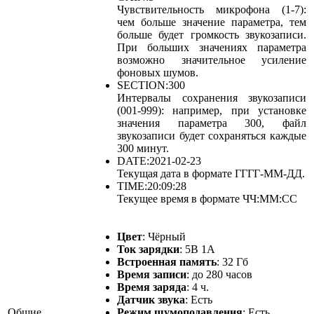
Чувствительность микрофона (1-7):
чем больше значение параметра, тем
больше будет громкость звукозаписи.
При больших значениях параметра
возможно значительное усиление
фоновых шумов.
SECTION:300
Интервалы сохранения звукозаписи
(001-999): например, при установке
значения параметра 300, файл
звукозаписи будет сохраняться каждые
300 минут.
DATE:2021-02-23
Текущая дата в формате ГГГГ-ММ-ДД.
TIME:20:09:28
Текущее время в формате ЧЧ:ММ:СС
Цвет
: Чёрный
Ток зарядки
: 5В 1A
Встроенная память
: 32 Гб
Время записи
: до 280 часов
Время заряда
: 4 ч.
Датчик звука
: Есть
Общие
Режим шумоподавления
: Есть