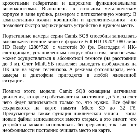
крохотными габаритами и широкими функциональными
возможностями. Выполнены в стильном металлическом
корпусе в виде кубика, размером с пятикопеечную монету. В
комплектацию входит кронштейн и крепление-клипса, что
позволяет быстро зафиксировать устройство в нужном месте.
Портативные камеры серии Camix SQ8 способны записывать
высококачественное видео в формате Full HD 1920*1080 либо
HD Ready 1280*720, с частотой 30 fps. Благодаря 4 ИК-
светодиодам, установленным вокруг объектива, видеосъемка
может осуществляться в абсолютной темноте (на расстоянии
до 3 м). Слот MiniUSB позволяет выводить изображения на
ПК или на экран телевизора. А режимы фотоаппарата, web-
камеры и диктофона пригодятся в любой жизненной
ситуации.
Помимо этого, модели Camix SQ8 оснащены датчиками
движения, которые срабатывают на расстоянии до 5 м, за счет
чего будет записываться только то, что нужно. Все файлы
сохраняются на карте памяти Micro SD до 32 Гб.
Предусмотрена также функция циклической записи – когда
новые файлы записываются вместо старых, а это значит, что
устройства можно использовать беспрерывно, так как нет
необходимости постоянно очищать место на карте.